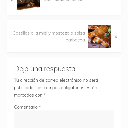
t
r
a
d
S
a
Costillas a la miel y mostaza o salsa
»
i
a
barbacoa
g
n
u
t
i
Interacciones
e
e
r
Deja una respuesta
n
con
i
t
o
Tu dirección de correo electrónico no será
los
e
r
publicada.
Los campos obligatorios están
e
lectores
:
marcados con
*
n
t
Comentario
*
r
a
d