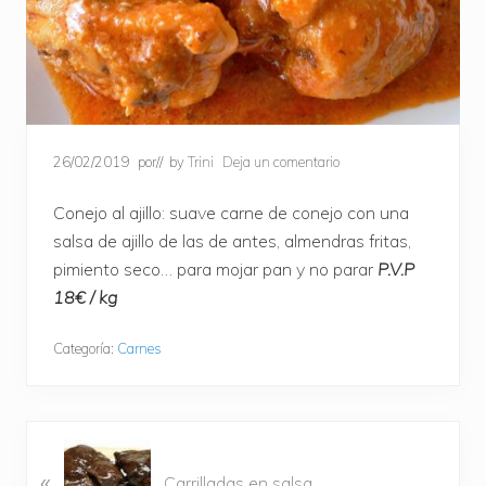
26/02/2019
por
// by
Trini
Deja un comentario
Conejo al ajillo: suave carne de conejo con una
salsa de ajillo de las de antes, almendras fritas,
pimiento seco… para mojar pan y no parar
P.V.P
18€ / kg
Categoría:
Carnes
E
«
n
Carrilladas en salsa