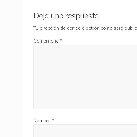
d
Interacciones
a
con
Deja una respuesta
a
n
los
Tu dirección de correo electrónico no será publi
t
lectores
e
Comentario
*
r
i
o
r
:
Nombre
*