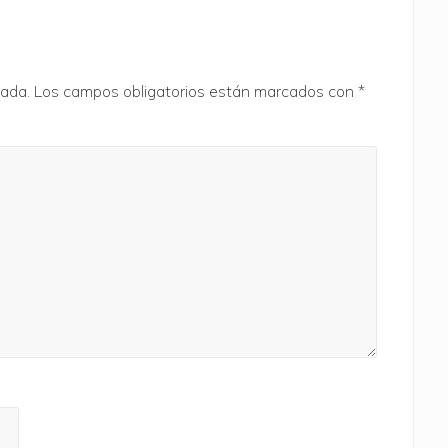
e
n
t
e
cada.
Los campos obligatorios están marcados con
*
e
n
t
r
a
d
a
: