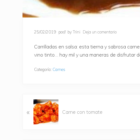
25/02/2019
por
// by
Trini
Deja un comentario
Carrilladas en salsa: esta tierna y sabrosa carne
vino tinto… hay mil y una maneras de disfrutar 
Categoría:
Carnes
E
«
n
Carne con tomate
t
r
a