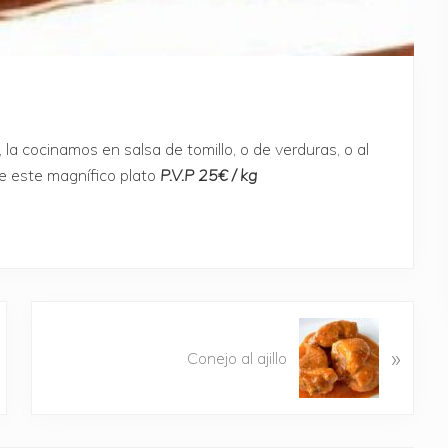
, la cocinamos en salsa de tomillo, o de verduras, o al
de este magnífico plato
P.V.P 25€ / kg
S
»
i
Conejo al ajillo
g
u
i