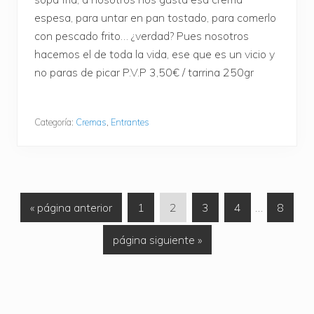
espesa, para untar en pan tostado, para comerlo
con pescado frito… ¿verdad? Pues nosotros
hacemos el de toda la vida, ese que es un vicio y
no paras de picar P.V.P 3,50€ / tarrina 250gr
Categoría:
Cremas
,
Entrantes
I
I
I
I
I
Páginas
I
«
página anterior
1
2
3
4
…
8
r
r
r
r
r
intermedias
r
I
página siguiente »
a
a
a
a
a
omitidas
a
r
l
l
l
l
l
l
a
a
a
a
a
a
a
l
p
p
p
p
p
a