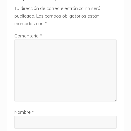
con
i
t
o
Tu dirección de correo electrónico no será
los
e
r
publicada.
Los campos obligatorios están
e
lectores
:
marcados con
*
n
t
Comentario
*
r
a
d
a
:
Nombre
*