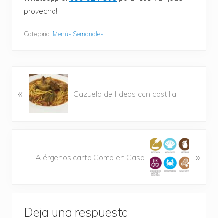
provecho!
Categoría:
Menús Semanales
E
«
n
Cazuela de fideos con costilla
t
r
a
d
S
a
»
i
Alérgenos carta Como en Casa
a
g
n
u
t
i
Interacciones
e
e
r
Deja una respuesta
n