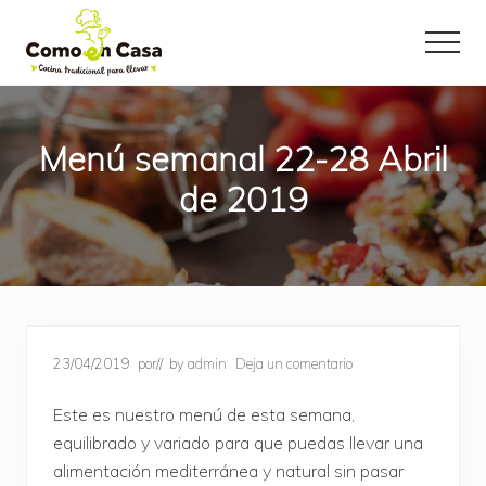
Menu
Saltar
Saltar
al
a
Menu
contenido
la
principal
barra
lateral
Menú semanal 22-28 Abril
principal
de 2019
23/04/2019
por
// by
admin
Deja un comentario
Este es nuestro menú de esta semana,
equilibrado y variado para que puedas llevar una
alimentación mediterránea y natural sin pasar