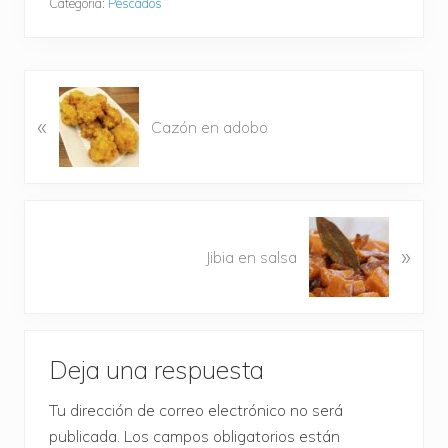
Categoría:
Pescados
E
«
n
Cazón en adobo
t
r
a
d
S
a
»
i
Jibia en salsa
a
g
n
u
t
i
Interacciones
e
e
r
Deja una respuesta
n
con
i
t
o
Tu dirección de correo electrónico no será
los
e
r
publicada.
Los campos obligatorios están
e