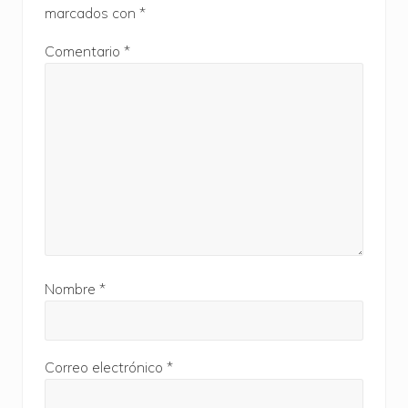
lectores
:
marcados con
*
n
t
Comentario
*
r
a
d
a
:
Nombre
*
Correo electrónico
*